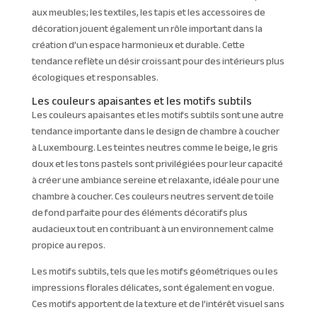
aux meubles; les textiles, les tapis et les accessoires de
décoration jouent également un rôle important dans la
création d’un espace harmonieux et durable. Cette
tendance reflète un désir croissant pour des intérieurs plus
écologiques et responsables.
Les couleurs apaisantes et les motifs subtils
Les couleurs apaisantes et les motifs subtils sont une autre
tendance importante dans le design de chambre à coucher
à Luxembourg. Les teintes neutres comme le beige, le gris
doux et les tons pastels sont privilégiées pour leur capacité
à créer une ambiance sereine et relaxante, idéale pour une
chambre à coucher. Ces couleurs neutres servent de toile
de fond parfaite pour des éléments décoratifs plus
audacieux tout en contribuant à un environnement calme
propice au repos.
Les motifs subtils, tels que les motifs géométriques ou les
impressions florales délicates, sont également en vogue.
Ces motifs apportent de la texture et de l’intérêt visuel sans