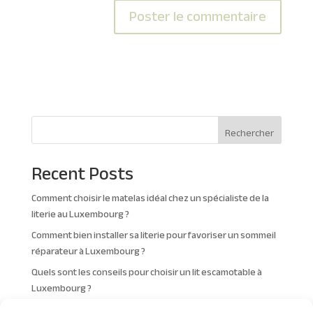
A
l
t
e
r
n
Rechercher
a
t
Recent Posts
i
v
Comment choisir le matelas idéal chez un spécialiste de la
e
literie au Luxembourg ?
:
Comment bien installer sa literie pour favoriser un sommeil
réparateur à Luxembourg ?
Quels sont les conseils pour choisir un lit escamotable à
Luxembourg ?
Quelles sont les tendances en matière de design de