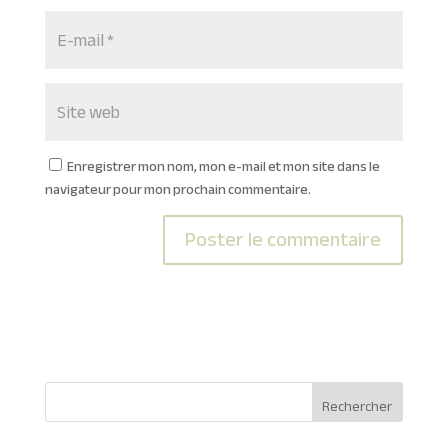
Enregistrer mon nom, mon e-mail et mon site dans le
navigateur pour mon prochain commentaire.
A
l
t
e
r
n
Rechercher
a
t