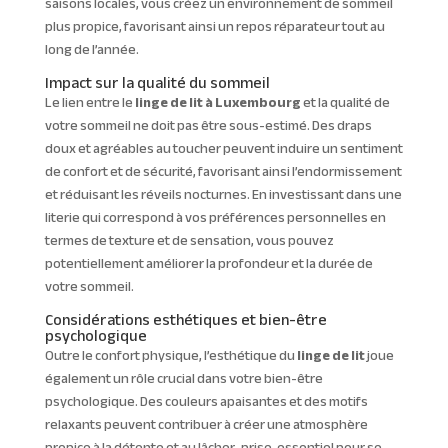
saisons locales, vous créez un environnement de sommeil
plus propice, favorisant ainsi un repos réparateur tout au
long de l’année.
Impact sur la qualité du sommeil
Le lien entre le
linge de lit à Luxembourg
et la qualité de
votre sommeil ne doit pas être sous-estimé. Des draps
doux et agréables au toucher peuvent induire un sentiment
de confort et de sécurité, favorisant ainsi l’endormissement
et réduisant les réveils nocturnes. En investissant dans une
literie qui correspond à vos préférences personnelles en
termes de texture et de sensation, vous pouvez
potentiellement améliorer la profondeur et la durée de
votre sommeil.
Considérations esthétiques et bien-être
psychologique
Outre le confort physique, l’esthétique du
linge de lit
joue
également un rôle crucial dans votre bien-être
psychologique. Des couleurs apaisantes et des motifs
relaxants peuvent contribuer à créer une atmosphère
propice à la détente et au lâcher-prise, essentiel pour se