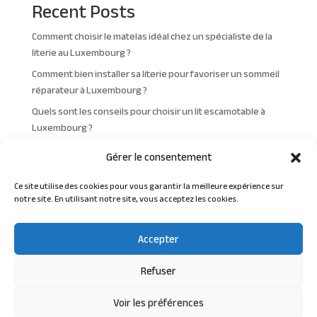
Recent Posts
i
v
Comment choisir le matelas idéal chez un spécialiste de la
e
literie au Luxembourg ?
:
Comment bien installer sa literie pour favoriser un sommeil
réparateur à Luxembourg ?
Quels sont les conseils pour choisir un lit escamotable à
Luxembourg ?
Quelles sont les tendances en matière de design de
Gérer le consentement
chambre à coucher à Luxembourg ?
Comment éliminer les acariens de sa literie à Luxembourg ?
Ce site utilise des cookies pour vous garantir la meilleure expérience sur
notre site. En utilisant notre site, vous acceptez les cookies.
Recent Comments
Accepter
Aucun commentaire à afficher.
Refuser
Voir les préférences