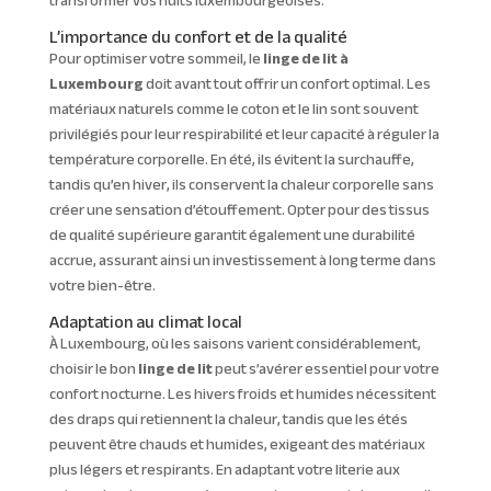
transformer vos nuits luxembourgeoises.
L’importance du confort et de la qualité
Pour optimiser votre sommeil, le
linge de lit à
Luxembourg
doit avant tout offrir un confort optimal. Les
matériaux naturels comme le coton et le lin sont souvent
privilégiés pour leur respirabilité et leur capacité à réguler la
température corporelle. En été, ils évitent la surchauffe,
tandis qu’en hiver, ils conservent la chaleur corporelle sans
créer une sensation d’étouffement. Opter pour des tissus
de qualité supérieure garantit également une durabilité
accrue, assurant ainsi un investissement à long terme dans
votre bien-être.
Adaptation au climat local
À Luxembourg, où les saisons varient considérablement,
choisir le bon
linge de lit
peut s’avérer essentiel pour votre
confort nocturne. Les hivers froids et humides nécessitent
des draps qui retiennent la chaleur, tandis que les étés
peuvent être chauds et humides, exigeant des matériaux
plus légers et respirants. En adaptant votre literie aux