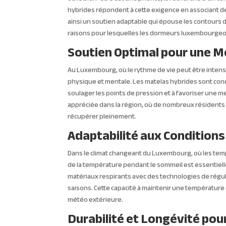
hybrides répondent à cette exigence en associant 
ainsi un soutien adaptable qui épouse les contours du
raisons pour lesquelles les dormeurs luxembourgeois 
Soutien Optimal pour une M
Au Luxembourg, où le rythme de vie peut être intens
physique et mentale. Les matelas hybrides sont conçu
soulager les points de pression et à favoriser une me
appréciée dans la région, où de nombreux résidents
récupérer pleinement.
Adaptabilité aux Conditions
Dans le climat changeant du Luxembourg, où les temp
de la température pendant le sommeil est essentiel
matériaux respirants avec des technologies de régul
saisons. Cette capacité à maintenir une température 
météo extérieure.
Durabilité et Longévité po