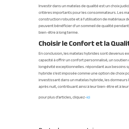
Investir dans un matelas de qualité est un choix judic
critères importants pour les consommateurs. Les mate
construction robuste et à l’utilisation de matériaux 
peuvent bénéficier d’un sommeil de qualité pendant
bien-être à long terme.
Choisir le Confort et la Qua
En conclusion, les matelas hybrides sont devenus 
capacité à offrir un confort personnalisé, un soutien
longévité exceptionnelles. répondant aux besoins sp
hybride s’est imposée comme une option de choix po
investissant dans un matelas hybride, les dormeurs 
après nuit, contribuant ainsi à leur bien-être et à leur
pour plus d’articles, cliquez-
ici