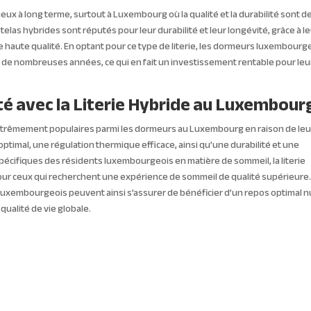
ieux à long terme, surtout à Luxembourg où la qualité et la durabilité sont d
las hybrides sont réputés pour leur durabilité et leur longévité, grâce à l
de haute qualité. En optant pour ce type de literie, les dormeurs luxembourg
 de nombreuses années, ce qui en fait un investissement rentable pour leu
lité avec la Literie Hybride au Luxembour
extrêmement populaires parmi les dormeurs au Luxembourg en raison de leu
 optimal, une régulation thermique efficace, ainsi qu’une durabilité et une
écifiques des résidents luxembourgeois en matière de sommeil, la literie
ur ceux qui recherchent une expérience de sommeil de qualité supérieure.
luxembourgeois peuvent ainsi s’assurer de bénéficier d’un repos optimal n
 qualité de vie globale.