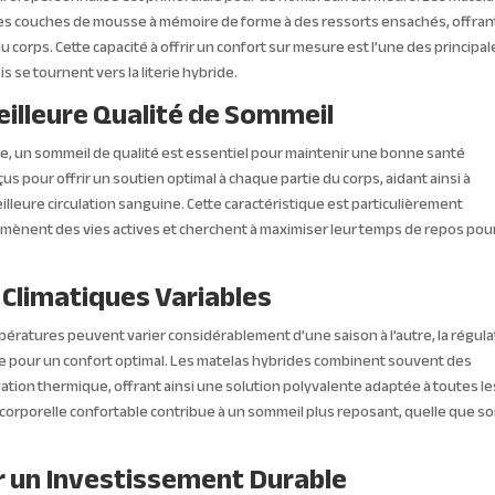
des couches de mousse à mémoire de forme à des ressorts ensachés, offran
 corps. Cette capacité à offrir un confort sur mesure est l’une des principal
se tournent vers la literie hybride.
eilleure Qualité de Sommeil
e, un sommeil de qualité est essentiel pour maintenir une bonne santé
s pour offrir un soutien optimal à chaque partie du corps, aidant ainsi à
illeure circulation sanguine. Cette caractéristique est particulièrement
 mènent des vies actives et cherchent à maximiser leur temps de repos pou
 Climatiques Variables
ératures peuvent varier considérablement d’une saison à l’autre, la régula
le pour un confort optimal. Les matelas hybrides combinent souvent des
ation thermique, offrant ainsi une solution polyvalente adaptée à toutes le
corporelle confortable contribue à un sommeil plus reposant, quelle que soi
ur un Investissement Durable