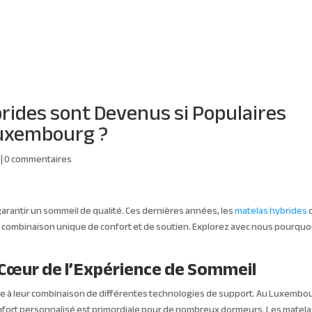
ACCUEIL
QUI SOMMES-
rides sont Devenus si Populaires
Luxembourg ?
|
0 commentaires
r garantir un sommeil de qualité. Ces dernières années, les
matelas hybrides
 combinaison unique de confort et de soutien. Explorez avec nous pourquo
 Cœur de l’Expérience de Sommeil
âce à leur combinaison de différentes technologies de support. Au Luxembo
 confort personnalisé est primordiale pour de nombreux dormeurs. Les matel