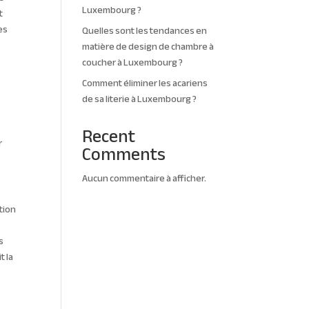
Luxembourg ?
t
es
Quelles sont les tendances en
matière de design de chambre à
coucher à Luxembourg ?
Comment éliminer les acariens
de sa literie à Luxembourg ?
Recent
r
Comments
Aucun commentaire à afficher.
tion
s
t la