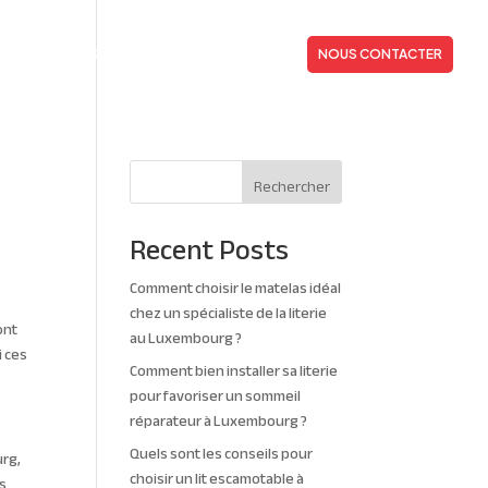
NOUS ?
NOS OFFRES
ACTUALITÉS
NOUS CONTACTER
Rechercher
Recent Posts
Comment choisir le matelas idéal
chez un spécialiste de la literie
ont
au Luxembourg ?
i ces
Comment bien installer sa literie
pour favoriser un sommeil
réparateur à Luxembourg ?
Quels sont les conseils pour
urg,
choisir un lit escamotable à
as